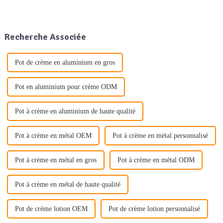
d'emballage professionnelles
au quotidien est plus forte que
jamais. Qu'il s'agisse
d'emballages en aluminium, en
Recherche Associée
plastique ou en verre…
Pot de crème en aluminium en gros
Pot en aluminium pour crème ODM
Pot à crème en aluminium de haute qualité
Pot à crème en métal OEM
Pot à crème en métal personnalisé
Pot à crème en métal en gros
Pot à crème en métal ODM
Pot à crème en métal de haute qualité
Pot de crème lotion OEM
Pot de crème lotion personnalisé