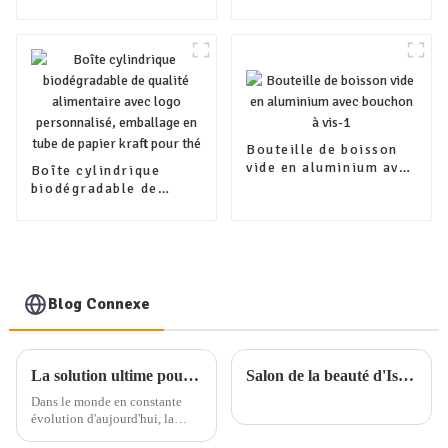
en aluminium bleu
150 ml, 100 ml et 200
pour flacon d'huile
ml, pour sucre, café,
essentielle
thé, aliments
Bouteille de boisson
vide en aluminium avec
Boîte cylindrique
bouchon à vis-1
biodégradable de
qualité alimentaire
avec logo
personnalisé,
emballage en tube de
papier kraft pour thé
Blog Connexe
La solution ultime pour l'emballage professionnel quotidien : service d'emballage de produits à guichet unique
Salon de la beauté d'Istanbul
Dans le monde en constante
évolution d'aujourd'hui, la
demande de solutions