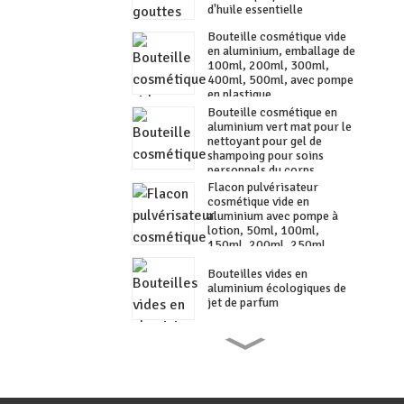
d'huile essentielle
Bouteille cosmétique vide
en aluminium, emballage de
100ml, 200ml, 300ml,
400ml, 500ml, avec pompe
en plastique
Bouteille cosmétique en
aluminium vert mat pour le
nettoyant pour gel de
shampoing pour soins
personnels du corps
Flacon pulvérisateur
cosmétique vide en
aluminium avec pompe à
lotion, 50ml, 100ml,
150ml, 200ml, 250ml,
300ml
Bouteilles vides en
aluminium écologiques de
jet de parfum
Bouteille cosmétique en
aluminium