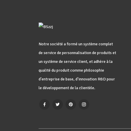
Bouteille en aluminium,
lotion de toilette pour salle
de bains, désinfectant pour
les mains, bouteille en
aluminium spéciale
Flacon compte-gouttes en
aluminium bleu d'emballage
cosmétique pour bouteille
d'huile essentielle
Notre société a formé un système complet
Ensemble de boîtes en étain
de service de personnalisation de produits et
en aluminium de 50ml,
150ml, 100ml, 200ml, pot
un système de service client, et adhère à la
de sucre, de café, de thé,
récipient alimentaire
qualité du produit comme philosophie
d'entreprise de base, d'innovation R&D pour
le développement de la clientèle.