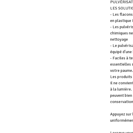
PULVÉRISA
LES SOLUTI
- Les flacons
en plastique
- Les pulvéri
chimiques ne
nettoyage
- Le pulvéris
équipé d'une 
- Faciles à t
essentielles 
votre paume
Les produits 
il ne convien
à la lumière
peuvent bien 
conservation 
Appuyez sur l
uniformément 
Lorsque vous