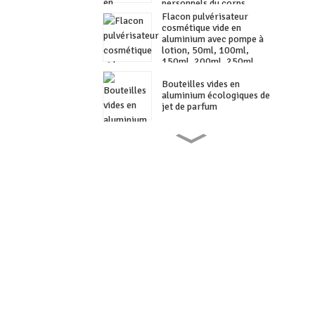
personnels du corps
Flacon pulvérisateur
cosmétique vide en
aluminium avec pompe à
lotion, 50ml, 100ml,
150ml, 200ml, 250ml,
300ml
Bouteilles vides en
aluminium écologiques de
jet de parfum
Bouteille cosmétique en
aluminium
Bouteille en aluminium,
lotion de toilette pour salle
de bains, désinfectant pour
les mains, bouteille en
aluminium spéciale
Flacon compte-gouttes en
aluminium bleu d'emballage
cosmétique pour bouteille
d'huile essentielle
Ensemble de boîtes en étain