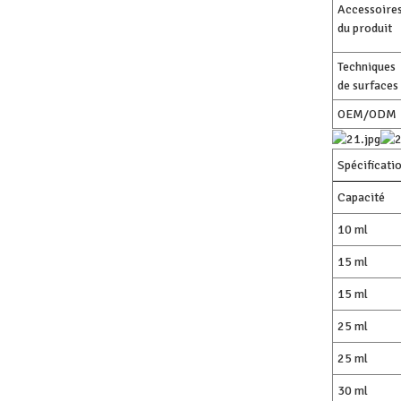
Accessoire
du produit
Techniques
de surfaces
OEM/ODM
Spécificati
Capacité
10 ml
15 ml
15 ml
25 ml
25 ml
30 ml