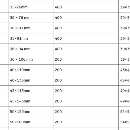
35×76mm
400
39×
36 × 76 mm
400
39×
36 × 83 mm
400
39×
35×91mm
400
39×
36 × 94 mm
400
39×
36 × 106 mm
200
39×
40×110mm
200
43×
40×135mm
200
43×
45×115mm
200
49×
45×143mm
200
49×
50×150mm
200
54×
50×160mm
200
54×