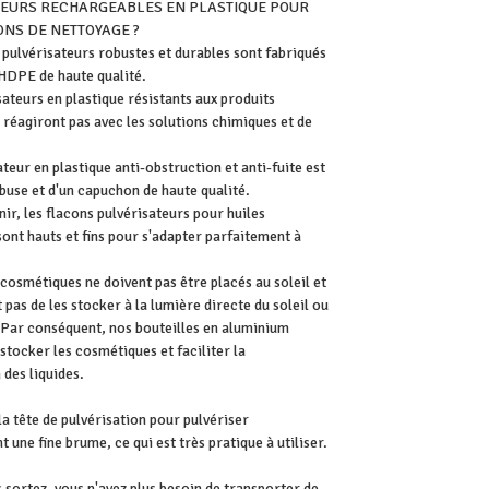
TEURS RECHARGEABLES EN PLASTIQUE POUR
ONS DE NETTOYAGE ?
 pulvérisateurs robustes et durables sont fabriqués
 HDPE de haute qualité.
sateurs en plastique résistants aux produits
 réagiront pas avec les solutions chimiques et de
ateur en plastique anti-obstruction et anti-fuite est
buse et d'un capuchon de haute qualité.
enir, les flacons pulvérisateurs pour huiles
sont hauts et fins pour s'adapter parfaitement à
.
cosmétiques ne doivent pas être placés au soleil et
t pas de les stocker à la lumière directe du soleil ou
. Par conséquent, nos bouteilles en aluminium
stocker les cosmétiques et faciliter la
des liquides.
a tête de pulvérisation pour pulvériser
une fine brume, ce qui est très pratique à utiliser.
 sortez, vous n'avez plus besoin de transporter de