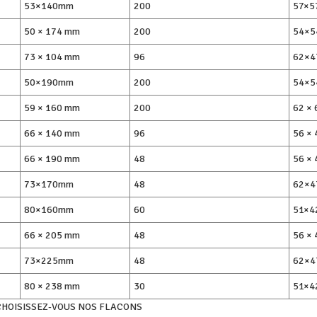
53×140mm
200
57×5
50 × 174 mm
200
54×
73 × 104 mm
96
62×4
50×190mm
200
54×
59 × 160 mm
200
62 × 
66 × 140 mm
96
56 × 
66 × 190 mm
48
56 × 
73×170mm
48
62×4
80×160mm
60
51×4
66 × 205 mm
48
56 × 
73×225mm
48
62×4
80 × 238 mm
30
51×4
CHOISISSEZ-VOUS NOS FLACONS