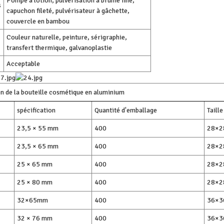
Pompe à lotion, pulvérisation à brume fine,
s
capuchon fileté, pulvérisateur à gâchette,
couvercle en bambou
Couleur naturelle, peinture, sérigraphie,
transfert thermique, galvanoplastie
Acceptable
on de la bouteille cosmétique en aluminium
spécification
Quantité d'emballage
Taill
23,5 × 55 mm
400
28×
23,5 × 65 mm
400
28×
25 × 65 mm
400
28×
25 × 80 mm
400
28×
32×65mm
400
36×
32 × 76 mm
400
36×