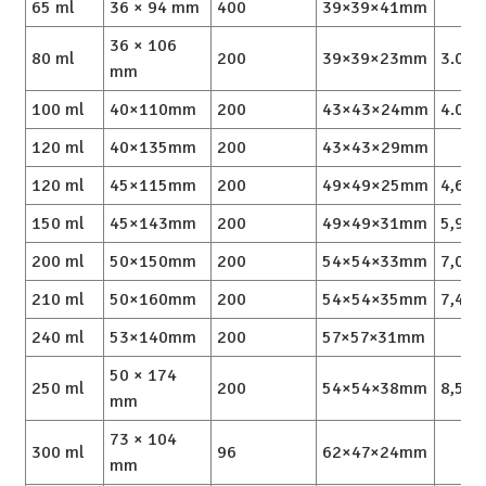
65 ml
36 × 94 mm
400
39×39×41mm
36 × 106
80 ml
200
39×39×23mm
3.0/4
mm
100 ml
40×110mm
200
43×43×24mm
4.0/5
120 ml
40×135mm
200
43×43×29mm
120 ml
45×115mm
200
49×49×25mm
4,6/6
150 ml
45×143mm
200
49×49×31mm
5,9/7
200 ml
50×150mm
200
54×54×33mm
7,0/9
210 ml
50×160mm
200
54×54×35mm
7,4/9
240 ml
53×140mm
200
57×57×31mm
50 × 174
250 ml
200
54×54×38mm
8,5/1
mm
73 × 104
300 ml
96
62×47×24mm
mm