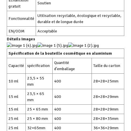
Échantillon
Soutien
gratuit
Utilisation recyclable, écologique et recyclable,
Fonctionnalité
durable et de longue durée
EN/ODM
Acceptable
Détails Images
Spécification de la bouteille cosmétique en aluminium
Quantité
Capacité
spécification
Taille du carton
d'emballage
23,5 × 55
10 ml
400
28×28×25mm
mm
23,5 × 65
15 ml
400
28×28×29mm
mm
15 ml
25 × 65 mm
400
28×28×29mm
25 ml
25 × 80 mm
400
28×28×35mm
25 ml
32×65mm
400
36×36×29mm