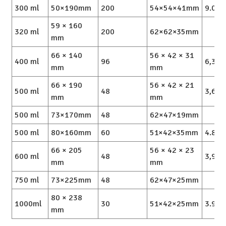
300 ml
50×190mm
200
54×54×41mm
9.0/1
59 × 160
320 ml
200
62×62×35mm
mm
66 × 140
56 × 42 × 31
400 ml
96
6,3/7
mm
mm
66 × 190
56 × 42 × 21
500 ml
48
3,6/4
mm
mm
500 ml
73×170mm
48
62×47×19mm
500 ml
80×160mm
60
51×42×35mm
4.8/
66 × 205
56 × 42 × 23
600 ml
48
3,9/4
mm
mm
750 ml
73×225mm
48
62×47×25mm
80 × 238
1000ml
30
51×42×25mm
3.9/
mm