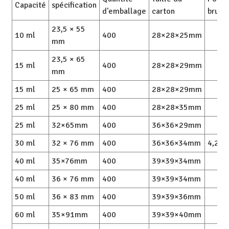
Capacité
spécification
d'emballage
carton
brut/
23,5 × 55
10 ml
400
28×28×25mm
mm
23,5 × 65
15 ml
400
28×28×29mm
mm
15 ml
25 × 65 mm
400
28×28×29mm
25 ml
25 × 80 mm
400
28×28×35mm
25 ml
32×65mm
400
36×36×29mm
30 ml
32 × 76 mm
400
36×36×34mm
4,2/5
40 ml
35×76mm
400
39×39×34mm
40 ml
36 × 76 mm
400
39×39×34mm
50 ml
36 × 83 mm
400
39×39×36mm
60 ml
35×91mm
400
39×39×40mm