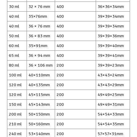
30 ml
32 × 76 mm
400
36×36×34mm
40 ml
35×76mm
400
39×39×34mm
40 ml
36 × 76 mm
400
39×39×34mm
50 ml
36 × 83 mm
400
39×39×36mm
60 ml
35×91mm
400
39×39×40mm
65 ml
36 × 94 mm
400
39×39×41mm
80 ml
36 × 106 mm
200
39×39×23mm
100 ml
40×110mm
200
43×43×24mm
120 ml
40×135mm
200
43×43×29mm
120 ml
45×115mm
200
49×49×25mm
150 ml
45×143mm
200
49×49×31mm
200 ml
50×150mm
200
54×54×33mm
210 ml
50×160mm
200
54×54×35mm
240 ml
53×140mm
200
57×57×31mm