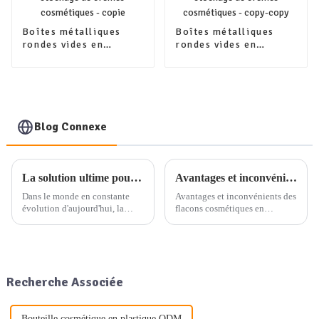
Boîtes métalliques
Boîtes métalliques
rondes vides en
rondes vides en
aluminium pour le
aluminium pour le
stockage de crèmes
stockage de crèmes
cosmétiques - copie
cosmétiques - copy-
copy
Blog Connexe
La solution ultime pour l'emballage professionnel quotidien : service d'emballage de produits à guichet unique
Avantages et inconvénients des flacons cosmétiques en aluminium
Dans le monde en constante
Avantages et inconvénients des
évolution d'aujourd'hui, la
flacons cosmétiques en
demande de solutions
aluminium. Vous avez sans
d'emballage professionnelles
doute remarqué que les flacons
au quotidien est plus forte que
cosmétiques en aluminium
jamais. Qu'il s'agisse
apparaissent de plus en plus
d'emballages en aluminium, en
souvent dans les rayons des
Recherche Associée
plastique ou en verre…
magasins. Ces contenants
élégants ne sont pas
seulement…
Bouteille cosmétique en plastique ODM