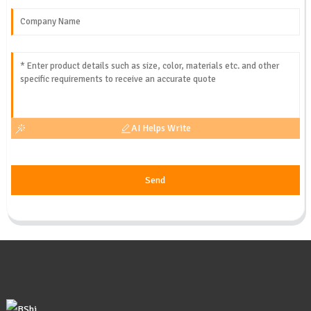
AI Helps Write
Send