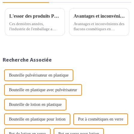
L'essor des produits PCR dans les emballages cosmétiques en plastique : une tendance de sélection durable
Avantages et inconvénients des flacons cosmétiques en aluminium
Ces dernières années,
Avantages et inconvénients des
l'industrie de l'emballage a
flacons cosmétiques en
connu une évolution
aluminium. Vous avez sans
significative vers des pratiques
doute remarqué que les flacons
plus durables et respectueuses
cosmétiques en aluminium
de l'environnement. L'une des
apparaissent de plus en plus
principales tendances à
souvent dans les rayons des
Recherche Associée
l'origine de cette évolution est
magasins. Ces contenants
l'utilisation croissante...
élégants ne sont pas
seulement…
Bouteille pulvérisateur en plastique
Bouteille en plastique avec pulvérisateur
Bouteille de lotion en plastique
Bouteille en plastique pour lotion
Pot à cosmétiques en verre
Pot de lotion en verre
Pot en verre pour lotion