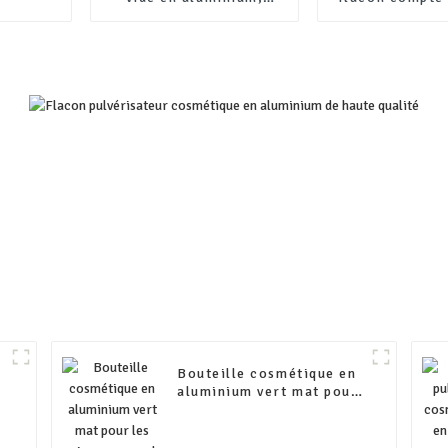
emballage de 100 ml,
en aluminium b
200 ml, 300 ml, 400 ml,
flacon d'h
500 ml, avec pompe en
essentiel
plastique
Bouteille cosmétique en
n
aluminium vert mat pour
les soins personnels du
corps, shampoing, gel
e
nettoyant