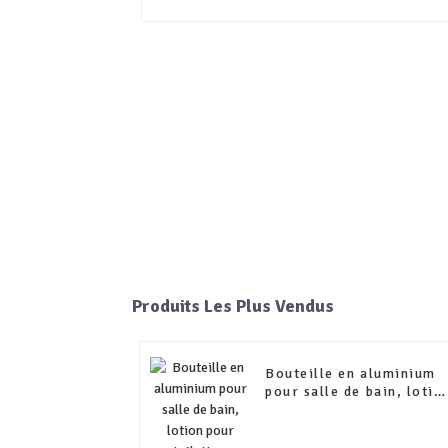
Produits Les Plus Vendus
Bouteille en aluminium
pour salle de bain, lotio
pour toilettes,
désinfectant pour les
mains, bouteille spécial