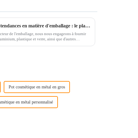
À la découverte des dernières tendances en matière d'emballage : le plan d'exposition et les offres de produits de notre entreprise
secteur de l'emballage, nous nous engageons à fournir
uminium, plastique et verre, ainsi que d'autres
en. Nos...
Pot cosmétique en métal en gros
smétique en métal personnalisé