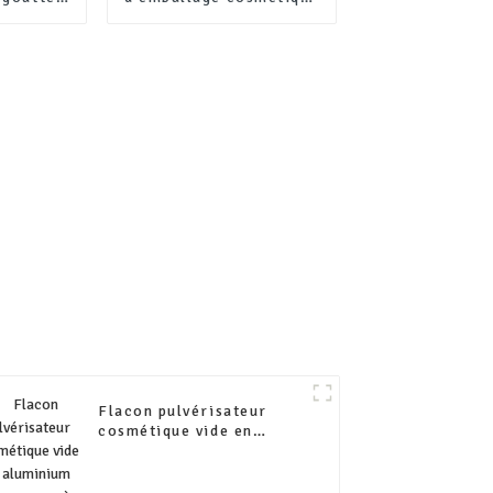
leu pour
en aluminium vide
uile
emballage en métal
le
bouteille de 100 ml 300
ml 400 ml 500 ml avec
pompe en plastique
Flacon pulvérisateur
cosmétique vide en
aluminium avec pompe à
lotion de 50 ml, 100 ml,
150 ml, 200 ml, 250 ml,