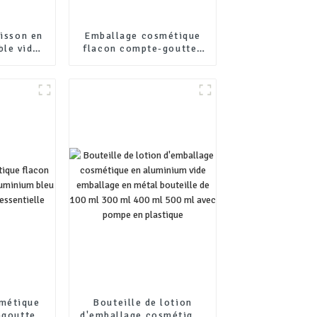
oisson en
Emballage cosmétique
ble vide,
flacon compte-gouttes
onnalisé,
en aluminium bleu pour
oisson en
flacon d'huile
teille de
essentielle
ouchon
métique
Bouteille de lotion
-gouttes
d'emballage cosmétique