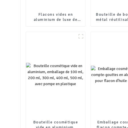
Flacons vides en
Bouteille de b
aluminium de luxe de
métal réutilisa
200 ml et 400 ml pour
emballage pers
les marques de soins
bouteille de b
haut de gamme
aluminium, bou
bière avec b
Bouteille cosmétique
Emballage cos
vide en aluminium,
flacon compte