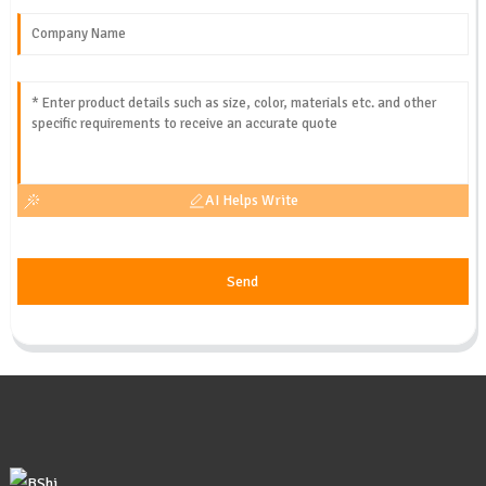
AI Helps Write
Send