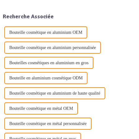
au quotidien est plus forte que
plus durables et respectueuses
jamais. Qu'il s'agisse
de l'environnement. L'une des
d'emballages en aluminium, en
principales tendances à
Recherche Associée
plastique ou en verre…
l'origine de cette évolution est
l'utilisation croissante...
Bouteille cosmétique en aluminium OEM
Bouteille cosmétique en aluminium personnalisée
Bouteilles cosmétiques en aluminium en gros
Bouteille en aluminium cosmétique ODM
Bouteille cosmétique en aluminium de haute qualité
Bouteille cosmétique en métal OEM
Bouteille cosmétique en métal personnalisée
Bouteille cosmétique en métal en gros