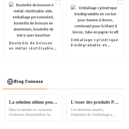
emballage en tube de
personnalisée
papier kraft pour thé
Emballage cylindrique
Bouteille de boisson
biodégradable en
en métal réutilisable
carton pour baume à
vide, emballage
lèvres, contenant pour
personnalisé,
brillant à lèvres, tube
bouteille de boisson
en papier kraft
en aluminium,
bouteille de bière avec
bouchon
Blog Connexe
La solution ultime pour l'emballage professionnel quotidien : service d'emballage de produits à guichet unique
L'essor des produits PCR dans les emballages cosmétiques en plastique : une tendance de sélection durable
Dans le monde en constante
Ces dernières années,
évolution d'aujourd'hui, la
l'industrie de l'emballage a
demande de solutions
connu une évolution
d'emballage professionnelles
significative vers des pratiques