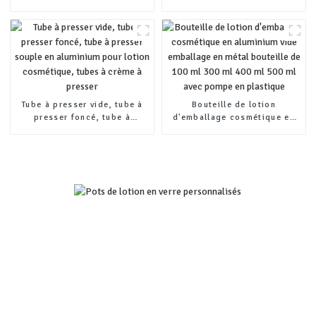
aluminium avec pompe à
toilettes, désinfectant pour
lotion de 50 ml, 100 ml, 150
les mains, bouteille spéciale
ml, 200 ml, 250 ml, 300 ml
en aluminium
Tube à presser vide, tube à
Bouteille de lotion
presser foncé, tube à
d'emballage cosmétique en
presser souple en aluminium
aluminium vide emballage en
pour lotion cosmétique,
métal bouteille de 100 ml 300
tubes à crème à presser
ml 400 ml 500 ml avec pompe
en plastique