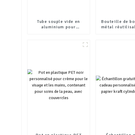
Tube souple vide en
Bouteille de b
aluminium pour
métal réutilisa
emballage cosmétique
emballage pers
personnalisé
bouteille de b
aluminium, bou
bière avec b