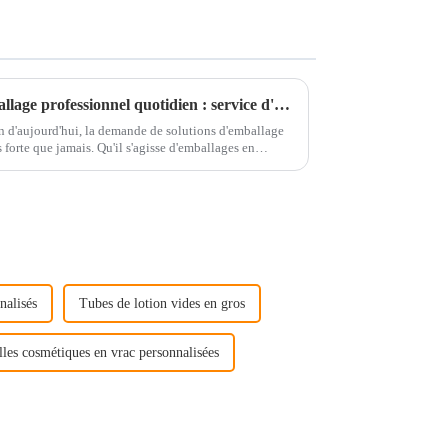
La solution ultime pour l'emballage professionnel quotidien : service d'emballage de produits à guichet unique
 d'aujourd'hui, la demande de solutions d'emballage
 forte que jamais. Qu'il s'agisse d'emballages en
…
nalisés
Tubes de lotion vides en gros
lles cosmétiques en vrac personnalisées