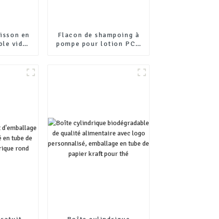
oisson en
Flacon de shampoing à
ble vide,
pompe pour lotion PCR
onnalisé,
rond personnalisé de
oisson en
300 ml, 400 ml, 500 ml
teille de
et 750 ml pour animaux
ouchon
de compagnie