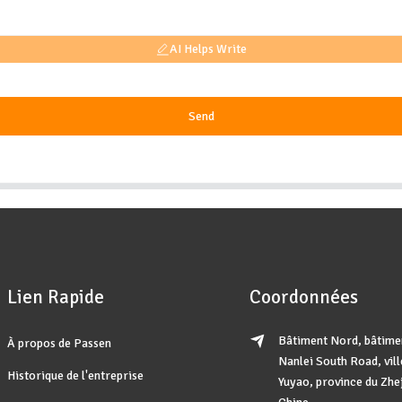
AI Helps Write
Send
Lien Rapide
Coordonnées
Bâtiment Nord, bâtimen
À propos de Passen
Nanlei South Road, vill
Historique de l'entreprise
Yuyao, province du Zhe