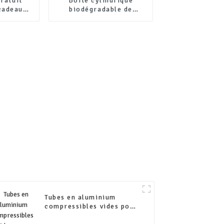
gratuit
Boîte cylindrique
cadeau
biodégradable de
n tube de
qualité alimentaire
lindrique
avec logo personnalisé,
emballage en tube de
papier kraft pour thé
Tubes en aluminium
compressibles vides pour
cosmétiques, 30 g, 50 g,