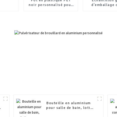
Pot en plastique PET
Échantillon 
noir personnalisé pour
d'emballage 
crème pour le visage et
personnalisé e
les mains, contenant
papier kraft cy
pour soins de la peau,
rond
avec couvercles
Bouteille en aluminium
n
pour salle de bain, lotion
pour toilettes,