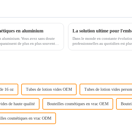
métiques en aluminium
n aluminium. Vous avez sans doute
Dans le monde en constante évolution
paraissent de plus en plus souvent
professionnelles au quotidien est plus
s ne sont pas seulement…
aluminium, en plastique ou en verre
 de 16 oz
Tubes de lotion vides OEM
Tubes de lotion vides person
ides de haute qualité
Bouteilles cosmétiques en vrac OEM
Boutei
illes cosmétiques en vrac ODM