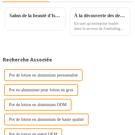
Salon de la beauté d'Istanbul
À la découverte des dernières tendances en matière d'emballage : le plan d'exposition et les offres de produits de notre entreprise
En tant qu'entreprise leader
dans le secteur de l'emballage,
nous nous engageons à fournir
des emballages de haute
qualité en aluminium,
plastique et verre, ainsi que
d'autres solutions d'emballage à
Recherche Associée
usage quotidien. Nos...
Pot de lotion en aluminium personnalisé
Pot en aluminium pour lotion en gros
Pot de lotion en aluminium ODM
Pot de lotion en aluminium de haute qualité
Pot de lotion en métal OEM