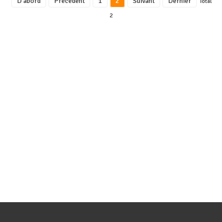
D'abord
Précédent
1
2
Suivant
Dernier
Total
2