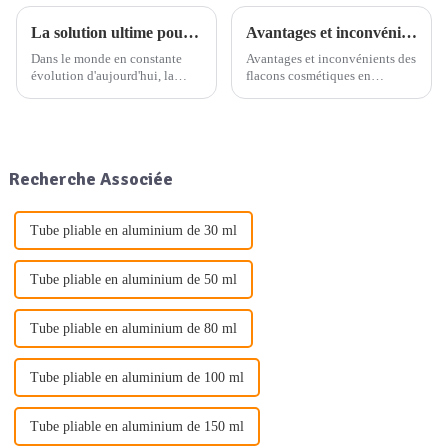
La solution ultime pour l'emballage professionnel quotidien : service d'emballage de produits à guichet unique
Avantages et inconvénients des flacons cosmétiques en aluminium
Dans le monde en constante
Avantages et inconvénients des
évolution d'aujourd'hui, la
flacons cosmétiques en
demande de solutions
aluminium. Vous avez sans
d'emballage professionnelles
doute remarqué que les flacons
au quotidien est plus forte que
cosmétiques en aluminium
jamais. Qu'il s'agisse
apparaissent de plus en plus
d'emballages en aluminium, en
souvent dans les rayons des
Recherche Associée
plastique ou en verre…
magasins. Ces contenants
élégants ne sont pas
seulement…
Tube pliable en aluminium de 30 ml
Tube pliable en aluminium de 50 ml
Tube pliable en aluminium de 80 ml
Tube pliable en aluminium de 100 ml
Tube pliable en aluminium de 150 ml