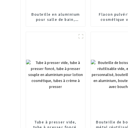
Bouteille en aluminium
Flacon pulvér
pour salle de bain,
cosmétique v
lotion pour toilettes,
aluminium avec
désinfectant pour les
lotion de 50 
mains, bouteille
ml, 150 ml, 20
spéciale en aluminium
ml, 300 
Tube à presser vide,
Bouteille de b
tube à presser foncé,
métal réutilisa