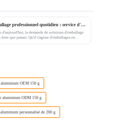
La solution ultime pour l'emballage professionnel quotidien : service d'emballage de produits à guichet unique
 d'aujourd'hui, la demande de solutions d'emballage
 forte que jamais. Qu'il s'agisse d'emballages en
…
n aluminium OEM 150 g
en aluminium ODM 150 g
 aluminium personnalisé de 200 g