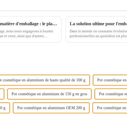
À la découverte des dernières tendances en matière d'emballage : le plan d'exposition et les offres de produits de notre entreprise
lage, nous nous engageons à fournir
Dans le monde en constante évolution
 et verre, ainsi que d'autres
professionnelles au quotidien est plus
aluminium, en plastique ou en verre
t cosmétique en aluminium de haute qualité de 100 g
Pot cosmétique e
Pot cosmétique en aluminium de 150 g en gros
Pot cosmétique 
50 g
Pot cosmétique en aluminium OEM 200 g
Pot cosmétique en