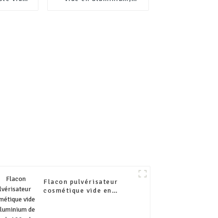
onnalisé,
emballage de 100 ml,
oisson en
200 ml, 300 ml, 400 ml,
teille de
500 ml, avec pompe en
ouchon
plastique
Flacon pulvérisateur
cosmétique vide en
aluminium de 50 ml, 100
ml, 150 ml, 200 ml, 250
ml, 300 ml avec