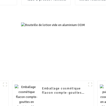
tube à presser souple
emballage pers
en aluminium pour
bouteille de b
lotion cosmétique,
aluminium, bou
tubes à crème à presser
bière avec b
Emballage cosmétique
flacon compte-gouttes
en aluminium bleu pour
e
flacon d'huile essentielle