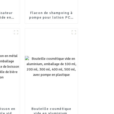
isateur
Flacon de shampoing à
ide en
pompe pour lotion PCR
 pompe à
rond personnalisé de
ml, 100
300 ml, 400 ml, 500 ml
0 ml, 250
et 750 ml pour animaux
ml
de compagnie
oisson en
Bouteille cosmétique
ble vide,
vide en aluminium,