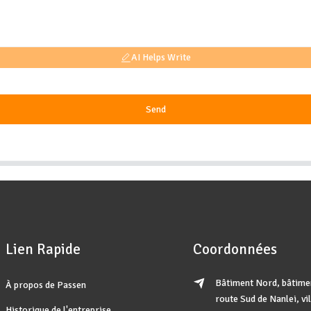
AI Helps Write
Send
Lien Rapide
Coordonnées
Bâtiment Nord, bâtimen
À propos de Passen
route Sud de Nanlei, vil
Historique de l'entreprise