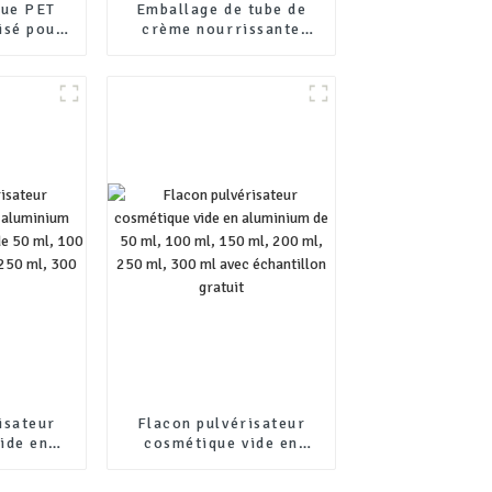
que PET
Emballage de tube de
isé pour
crème nourrissante
visage et
pour animaux de
ntenant
compagnie en
la peau,
aluminium en gros
rcles
isateur
Flacon pulvérisateur
ide en
cosmétique vide en
 pompe à
aluminium de 50 ml,
ml, 100
100 ml, 150 ml, 200 ml,