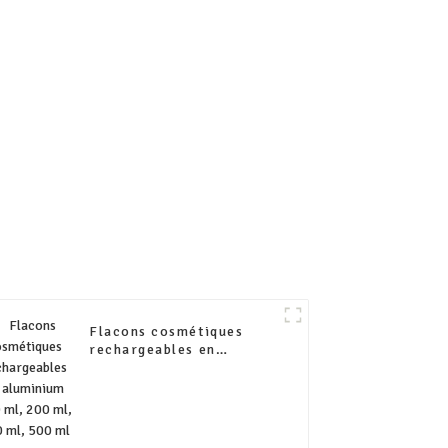
0 ml, 250
250 ml, 300 ml avec
ml
échantillon gratuit
Flacons cosmétiques
rechargeables en
aluminium 100 ml, 200
ml, 300 ml, 500 ml avec
pompe en plastique