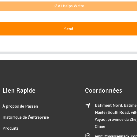
AI Helps Write
Send
Lien Rapide
Coordonnées
Bâtiment Nord, bâtimen
À propos de Passen
Nanlei South Road, vill
Historique de l'entreprise
Yuyao, province du Zhe
Chine
Produits
jenny@passenpack.co