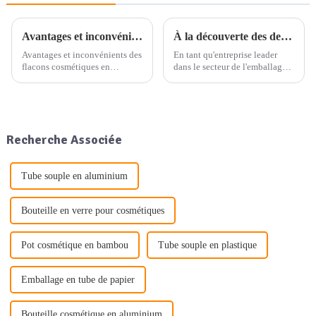
Avantages et inconvénients des flacons cosmétiques en aluminium
À la découverte des dernières tendances en matière d'emballage : le plan d'exposition et les offres de produits de notre entreprise
Avantages et inconvénients des
En tant qu'entreprise leader
flacons cosmétiques en
dans le secteur de l'emballage,
aluminium. Vous avez sans
nous nous engageons à fournir
doute remarqué que les flacons
des emballages de haute
cosmétiques en aluminium
qualité en aluminium,
apparaissent de plus en plus
plastique et verre, ainsi que
souvent dans les rayons des
d'autres solutions d'emballage à
Recherche Associée
magasins. Ces contenants
usage quotidien. Nos...
élégants ne sont pas
seulement…
Tube souple en aluminium
Bouteille en verre pour cosmétiques
Pot cosmétique en bambou
Tube souple en plastique
Emballage en tube de papier
Bouteille cosmétique en aluminium