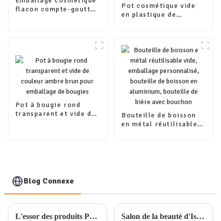
Emballage cosmétique
Pot cosmétique vide
flacon compte-gouttes
en plastique de
en aluminium bleu
bambou de 30 g, 50 g,
pour flacon d'huile
100 g avec des
essentielle
contenants
d'emballage de
couvercle en bambou
Pot à bougie rond
transparent et vide de
Bouteille de boisson
couleur ambre brun
en métal réutilisable
pour emballage de
vide, emballage
bougies
personnalisé,
bouteille de boisson
en aluminium,
bouteille de bière avec
bouchon
Blog Connexe
L'essor des produits PCR dans les emballages cosmétiques en plastique : une tendance de sélection durable
Salon de la beauté d'Istanbul