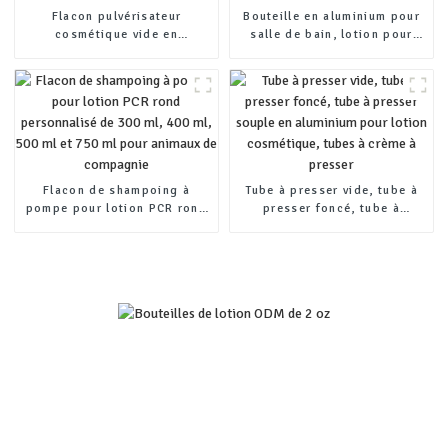
Flacon pulvérisateur
Bouteille en aluminium pour
cosmétique vide en
salle de bain, lotion pour
aluminium avec pompe à
toilettes, désinfectant pour
lotion de 50 ml, 100 ml, 150
les mains, bouteille spéciale
ml, 200 ml, 250 ml, 300 ml
en aluminium
Flacon de shampoing à
Tube à presser vide, tube à
pompe pour lotion PCR rond
presser foncé, tube à
personnalisé de 300 ml, 400
presser souple en aluminium
ml, 500 ml et 750 ml pour
pour lotion cosmétique,
animaux de compagnie
tubes à crème à presser