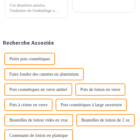
Ces dernières années,
l'industrie de l'emballage a
connu une évolution
significative vers des pratiques
plus durables et respectueuses
de l'environnement. L'une des
principales tendances à
Recherche Associée
l'origine de cette évolution est
l'utilisation croissante...
Petits pots cosmétiques
Faire fondre des canettes en aluminium
Pots cosmétiques en verre ambré
Pots de lotion en verre
Pots à crème en verre
Pots cosmétiques à large ouverture
Bouteilles de lotion vides en vrac
Bouteilles de lotion de 2 oz
Contenants de lotion en plastique