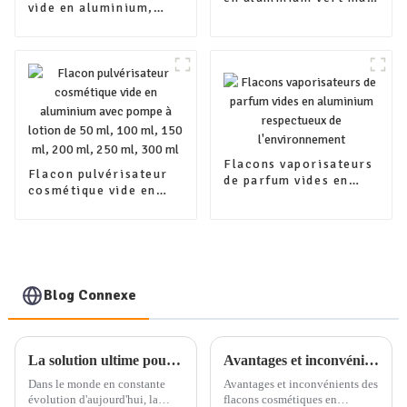
vide en aluminium,
pour les soins
emballage de 100 ml,
personnels du corps,
200 ml, 300 ml, 400
shampoing, gel
ml, 500 ml, avec
nettoyant
pompe en plastique
Flacons vaporisateurs
Flacon pulvérisateur
de parfum vides en
cosmétique vide en
aluminium respectueux
aluminium avec pompe
de l'environnement
à lotion de 50 ml, 100
ml, 150 ml, 200 ml,
250 ml, 300 ml
Blog Connexe
La solution ultime pour l'emballage professionnel quotidien : service d'emballage de produits à guichet unique
Avantages et inconvénients des flacons cosmétiques en aluminium
Dans le monde en constante
Avantages et inconvénients des
évolution d'aujourd'hui, la
flacons cosmétiques en