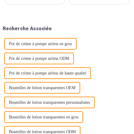
demande de solutions
aluminium. Vous avez sans
d'emballage professionnelles
doute remarqué que les flacons
au quotidien est plus forte que
cosmétiques en aluminium
jamais. Qu'il s'agisse
apparaissent de plus en plus
d'emballages en aluminium, en
souvent dans les rayons des
Recherche Associée
plastique ou en verre…
magasins. Ces contenants
élégants ne sont pas
seulement…
Pot de crème à pompe airless en gros
Pot de crème à pompe airless ODM
Pot de crème à pompe airless de haute qualité
Bouteilles de lotion transparentes OEM
Bouteilles de lotion transparentes personnalisées
Bouteilles de lotion transparentes en gros
Bouteilles de lotion transparentes ODM