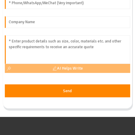
AI Helps Write
Send