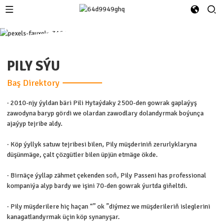
Kompaniýanyň taryhy
“Ningbo Pass Packaging Products Co., Ltd.”
PILY SÝU
Baş Direktory
· 2010-njy ýyldan bäri Pili Hytaýdaky 2500-den gowrak gaplaýyş
zawodyna baryp gördi we olardan zawodlary dolandyrmak boýunça
ajaýyp tejribe aldy.
· Köp ýyllyk satuw tejribesi bilen, Pily müşderiniň zerurlyklaryna
düşünmäge, çalt çözgütler bilen üpjün etmäge ökde.
· Birnäçe ýyllap zähmet çekenden soň, Pily Passeni has professional
kompaniýa alyp bardy we işini 70-den gowrak ýurtda giňeltdi.
· Pily müşderilere hiç haçan “” ok ”diýmez we müşderileriň isleglerini
kanagatlandyrmak üçin köp synanyşar.