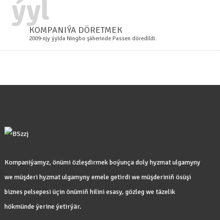
ýyl
KOMPANIÝA DÖRETMEK
2009-njy ýylda Ningbo şäherinde Passen döredildi.
Kompaniýamyz, önümi özleşdirmek boýunça doly hyzmat ulgamyny
we müşderi hyzmat ulgamyny emele getirdi we müşderiniň ösüşi
biznes pelsepesi üçin önümiň hilini esasy, gözleg we täzelik
hökmünde ýerine ýetirýär.