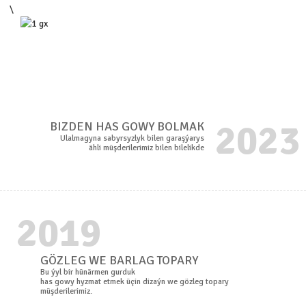
\
2023
BIZDEN HAS GOWY BOLMAK
Ulalmagyna sabyrsyzlyk bilen garaşýarys
ähli müşderilerimiz bilen bilelikde
2019
GÖZLEG WE BARLAG TOPARY
Bu ýyl bir hünärmen gurduk
has gowy hyzmat etmek üçin dizaýn we gözleg topary
müşderilerimiz.