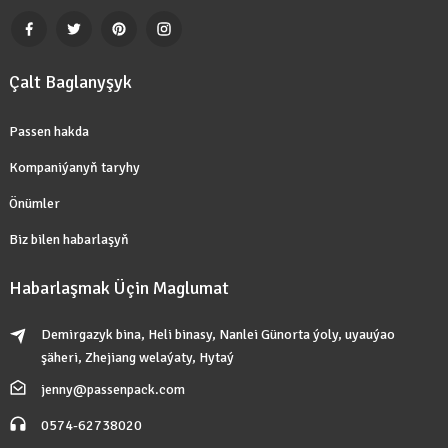
Çalt Baglanyşyk
Passen hakda
Kompaniýanyň taryhy
Önümler
Biz bilen habarlaşyň
Habarlaşmak Üçin Maglumat
Demirgazyk bina, Heli binasy, Nanlei Günorta ýoly, uyauýao
şäheri, Zhejiang welaýaty, Hytaý
jenny@passenpack.com
0574-62738020