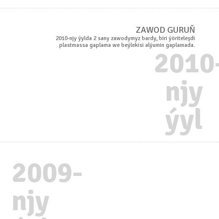
ZAWOD GURUŇ
2010-njy ýylda 2 sany zawodymyz bardy, biri ýöriteleşdi
plastmassa gaplama we beýlekisi alýumin gaplamada.
2010
njy
ýyl
2009-
njy