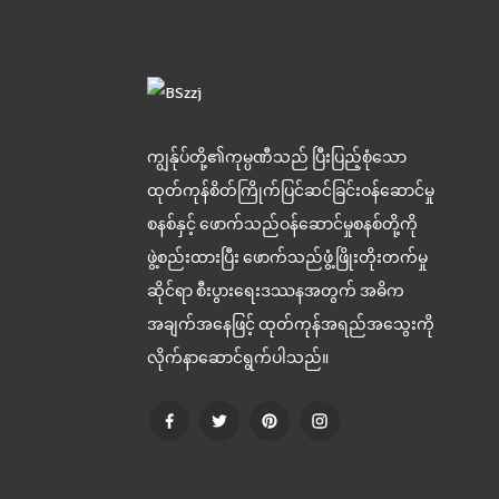
ကျွန်ုပ်တို့၏ကုမ္ပဏီသည် ပြီးပြည့်စုံသော
ထုတ်ကုန်စိတ်ကြိုက်ပြင်ဆင်ခြင်းဝန်ဆောင်မှု
စနစ်နှင့် ဖောက်သည်ဝန်ဆောင်မှုစနစ်တို့ကို
ဖွဲ့စည်းထားပြီး ဖောက်သည်ဖွံ့ဖြိုးတိုးတက်မှု
ဆိုင်ရာ စီးပွားရေးဒဿနအတွက် အဓိက
အချက်အနေဖြင့် ထုတ်ကုန်အရည်အသွေးကို
လိုက်နာဆောင်ရွက်ပါသည်။