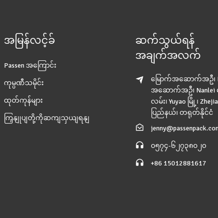
အမြန်လင့်ခ်
ဆက်သွယ်ရန်
အချက်အလက်
Passen အကြောင်း
မြောက်အဆောက်အဦ၊ H
ကုမ္ပဏီသမိုင်း
အဆောက်အဦ၊ Nanlei 
ထုတ်ကုန်များ
လမ်း၊ Yuyao မြို့၊ Zheji
ပြည်နယ်၊ တရုတ်နိုင်ငံ
ကြှနျုပျတို့ကိုဆကျသှယျရနျ
jenny@passenpack.co
၀၅၇၄-၆၂၇၃၈၀၂၀
+86 15012881617