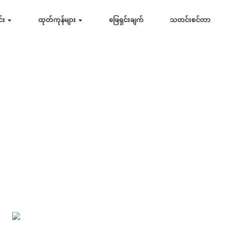
်း
ထုတ်ကုန်များ
ဖြေရှင်းချက်
သတင်းစင်တာ