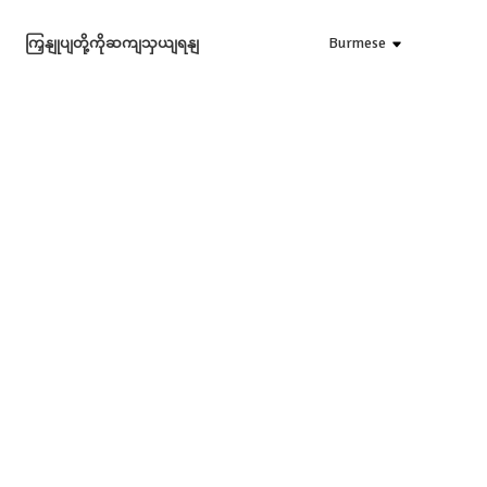
Burmese
ကြှနျုပျတို့ကိုဆကျသှယျရနျ