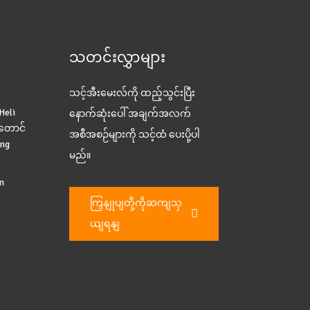
သတင်းလွှာများ
သင့်အီးမေးလ်ကို ထည့်သွင်းပြီး
eli
နောက်ဆုံးပေါ် အချက်အလက်
တောင်
အစီအစဉ်များကို သင့်ထံ ပေးပို့ပါ
ang
မည်။
m
ကြှနျုပျတို့ကိုဆကျသှ
ယျရနျ