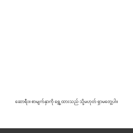
ဆောရီး။ စာမျက်နှာကို ရွှေ့ထားသည် သို့မဟုတ် ရှာမတွေ့ပါ။