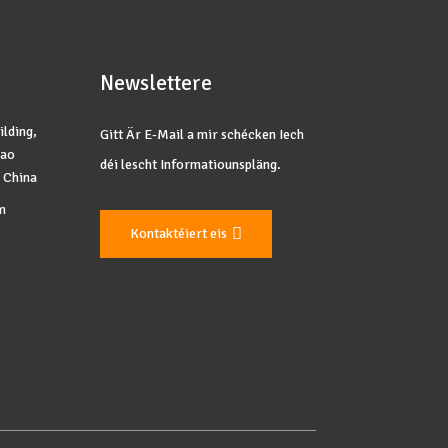
Newslettere
ilding,
Gitt Är E-Mail a mir schécken Iech
yao
déi lescht Informatiounspläng.
, China
m
Kontaktéiert eis