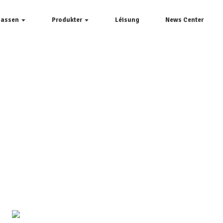
Passen
Produkter
Léisung
News Center