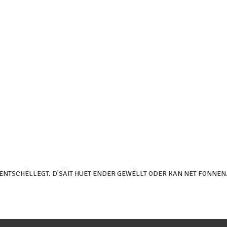
ENTSCHËLLEGT. D'SÄIT HUET ENDER GEWËLLT ODER KAN NET FONNEN