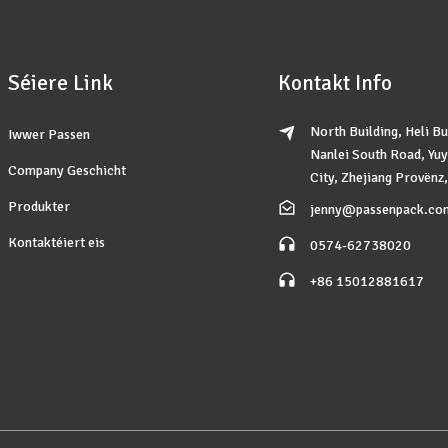
Séiere Link
Kontakt Info
North Building, Heli Bu
Iwwer Passen
Nanlei South Road, Yu
Company Geschicht
City, Zhejiang Provënz
Produkter
jenny@passenpack.co
Kontaktéiert eis
0574-62738020
+86 15012881617