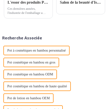
L'essor des produits PCR dans les emballages cosmétiques en plastique : une tendance de sélection durable
Salon de la beauté d'Istanbul
Ces dernières années,
l'industrie de l'emballage a
connu une évolution
significative vers des pratiques
plus durables et respectueuses
de l'environnement. L'une des
principales tendances à
Recherche Associée
l'origine de cette évolution est
l'utilisation croissante...
Pot à cosmétiques en bambou personnalisé
Pot cosmétique en bambou en gros
Pot cosmétique en bambou ODM
Pot cosmétique en bambou de haute qualité
Pot de lotion en bambou OEM