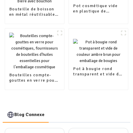
Pot cosmétique vide
Bouteille de boisson
en plastique de
en métal réutilisable
bambou de 30 g, 50 g,
vide, emballage
100 g avec des
personnalisé,
contenants
bouteille de boisson
d'emballage de
en aluminium,
couvercle en bambou
bouteille de bière avec
bouchon
Pot à bougie rond
transparent et vide de
Bouteilles compte-
couleur ambre brun
gouttes en verre pour
pour emballage de
cosmétiques,
bougies
fournisseurs de
bouteilles d'huiles
essentielles pour
l'emballage
cosmétique
Blog Connexe