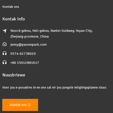
Kontak ons
Kontak Info
Noord-gebou, Heli-gebou, Nanlei-Suidweg, Yuyao City,
Zhejiang-provinsie, China
jenny@passenpack.com
0574-62738020
+86 15012881617
Nuusbriewe
Voer jou e-posadres in en ons sal vir jou jongste inligtingsplanne stuur.
Kontak ons